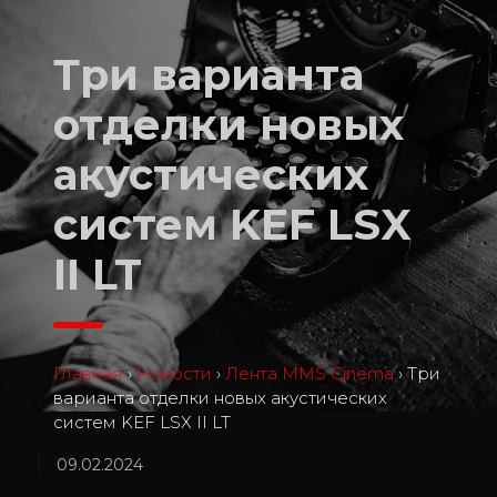
Три варианта
отделки новых
акустических
систем KEF LSX
II LT
Главная
›
Новости
›
Лента MMS Cinema
›
Три
варианта отделки новых акустических
систем KEF LSX II LT
09.02.2024