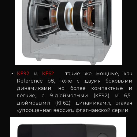
KF92
и
KF62
– такие же мощные, как
Reference b8, тоже с двумя боковыми
динамиками, но более компактные и
легкие, с 9-дюймовыми (KF92) и 6,5-
дюймовыми (KF62) динамиками, этакая
«упрощенная версия» флагманской серии