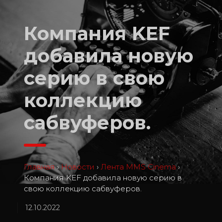
Компания KEF
добавила новую
серию в свою
коллекцию
сабвуферов.
Главная
›
Новости
›
Лента MMS Cinema
›
Компания KEF добавила новую серию в
свою коллекцию сабвуферов.
12.10.2022