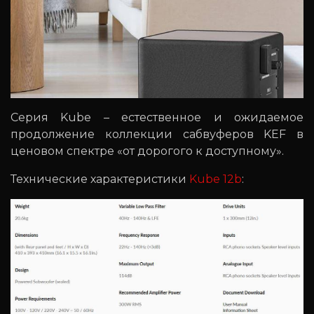
Серия Kube – естественное и ожидаемое
продолжение коллекции сабвуферов KEF в
ценовом спектре «от дорогого к доступному».
Технические характеристики
Kube 12b
: