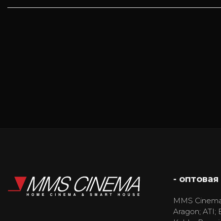
- оптовая
MMS Cinema
Aragon; ATI; 