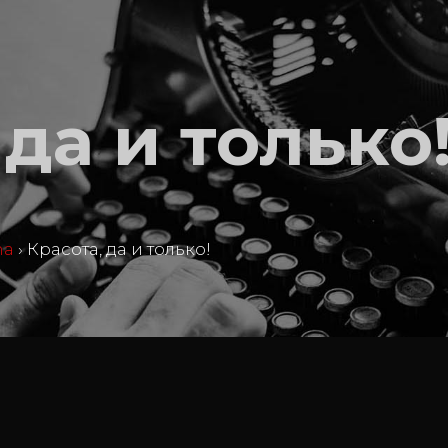
 да и только
ma
›
Красота, да и только!