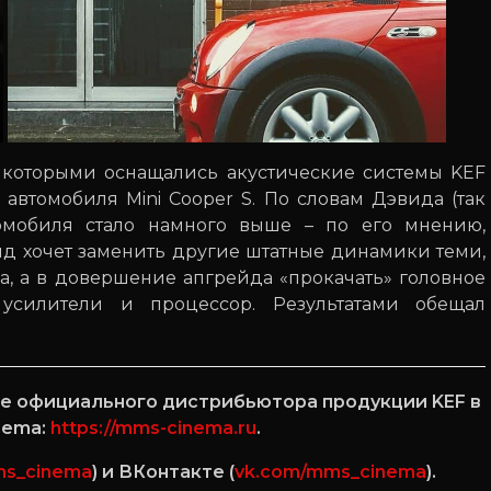
, которыми оснащались акустические системы KEF
 автомобиля Mini Cooper S. По словам Дэвида (так
томобиля стало намного выше – по его мнению,
ид хочет заменить другие штатные динамики теми,
a, а в довершение апгрейда «прокачать» головное
 усилители и процессор. Результатами обещал
йте официального дистрибьютора продукции KEF в
nema:
https://mms-cinema.ru
.
ms_cinema
) и ВКонтакте (
vk.com/mms_cinema
).