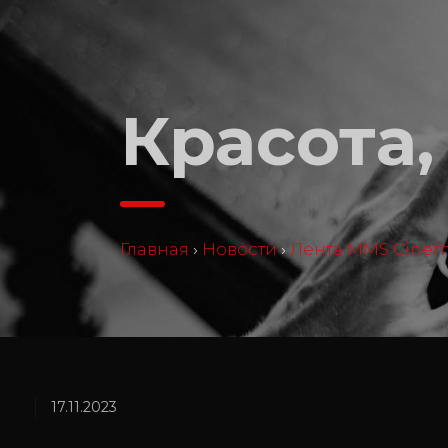
Красота,
Главная
›
Новости
›
Лента MMS Cine
17.11.2023