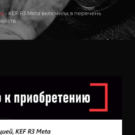
ma
›
KEF R3 Meta включили в перечень
ойств.