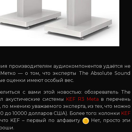
дания производителям аудиокомпонентов удаётся не
 Метко — о том, что эксперты The Absolute Sound
ые оценки имеют особый вес.
литься с вами этой новостью: обозреватель The
ил акустические системы
KEF R3 Meta
в перечень
 по мнению уважаемого эксперта, из тех, что можно
00 до 10000 долларов США). Более того: колонки
KEF
 что KEF – первый по алфавиту
Нет, просто эти
ороши.