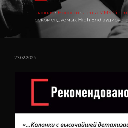
Главная
›
Новости
›
Лента MMS Cine
рекомендуемых High End аудиоустр
27.02.2024