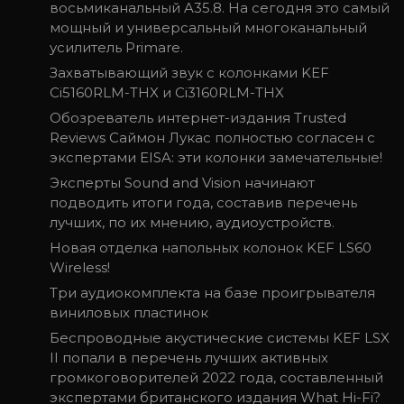
восьмиканальный A35.8. На сегодня это самый
мощный и универсальный многоканальный
усилитель Primare.
Захватывающий звук с колонками KEF
Ci5160RLM-THX и Ci3160RLM-THX
Обозреватель интернет-издания Trusted
Reviews Саймон Лукас полностью согласен с
экспертами EISA: эти колонки замечательные!
Эксперты Sound and Vision начинают
подводить итоги года, составив перечень
лучших, по их мнению, аудиоустройств.
Новая отделка напольных колонок KEF LS60
Wireless!
Три аудиокомплекта на базе проигрывателя
виниловых пластинок
Беспроводные акустические системы KEF LSX
II попали в перечень лучших активных
громкоговорителей 2022 года, составленный
экспертами британского издания What Hi-Fi?