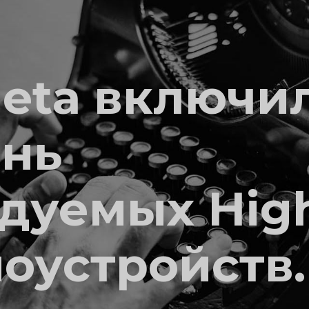
Meta включи
ень
дуемых Hig
оустройств.