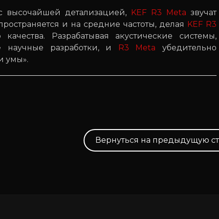
 с высочайшей детализацией,
KEF R3 Meta
звучат
спространяется и на средние частоты, делая
KEF R3
ачества. Разрабатывая акустические системы,
 научные разработки, и
R3 Meta
убедительно
и умы».
Вернуться на предыдущую с