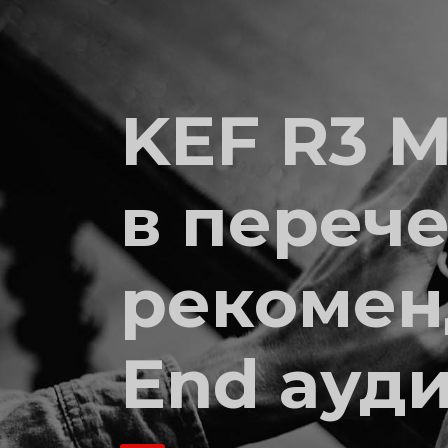
KEF R3 
в переч
рекомен
End ауди