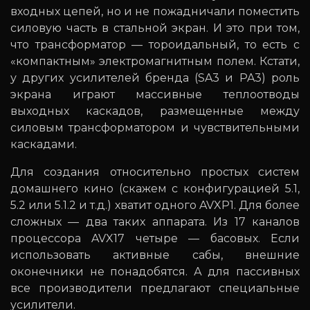
входных цепей, но и не пожадничали поместить
силовую часть в стальной экран. И это при том,
что трансформатор — тороидальный, то есть с
«компактным» электромагнитным полем. Кстати,
у других усилителей бренда (SA3 и PA3) роль
экрана играют массивные теплоотводы
выходных каскадов, размещенные между
силовым трансформатором и чувствительными
каскадами.
Для создания относительно простых систем
домашнего кино (скажем с конфигурацией 5.1,
5.2 или 5.1.2 и т.д.) хватит одного AVXP1. Для более
сложных — два таких аппарата. Из 17 каналов
процессора AVX17 четыре — басовых. Если
использовать активные сабы, внешние
оконечники не понадобятся. А для пассивных
все производители предлагают специальные
усилители.