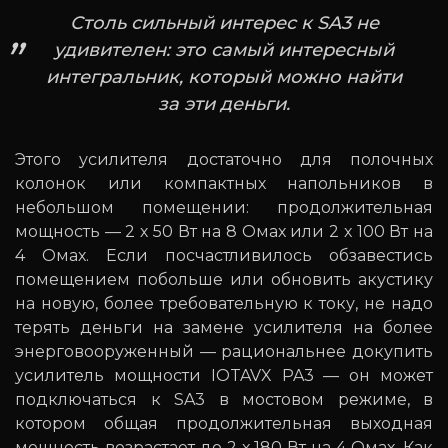
Столь сильный интерес к SA3 не
удивителен: это самый интересный
интегральник, который можно найти
за эти деньги.
Этого усилителя достаточно для полочных
колонок или компактных напольников в
небольшом помещении: продолжительная
мощность — 2 х 50 Вт на 8 Омах или 2 х 100 Вт на
4 Омах. Если посчастливилось обзавестись
помещением побольше или обновить акустику
на новую, более требовательную к току, не надо
терять деньги на замене усилителя на более
энерговооруженный — рациональнее докупить
усилитель мощности IOTAVX PA3 — он может
подключаться к SA3 в мостовом режиме, в
котором общая продолжительная выходная
мощность возрастает до 2 х 180 Вт на 4 Омах. Как