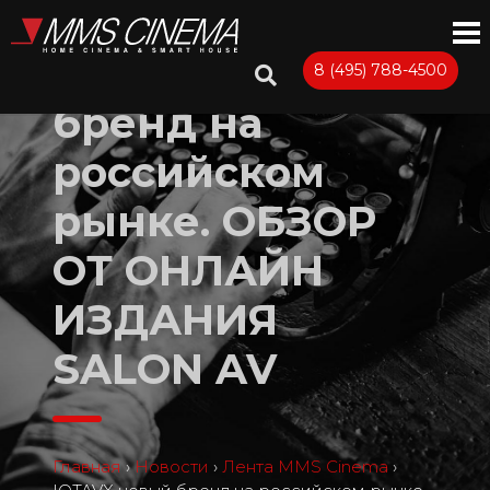
IOTAVX новый
8 (495) 788-4500
бренд на
российском
рынке. ОБЗОР
ОТ ОНЛАЙН
ИЗДАНИЯ
SALON AV
Главная
›
Новости
›
Лента MMS Cinema
›