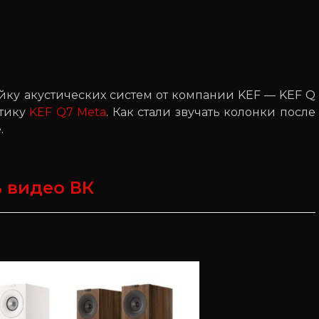
йку акустических систем от компании KEF — KEF Q
стику
KEF Q7 Meta
. Как стали звучать колонки после
.
 видео ВК