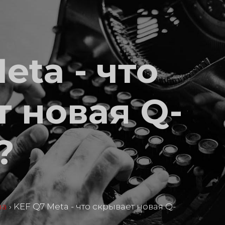
eta - что
 новая Q-
?
ma
›
KEF Q7 Meta - что скрывает новая Q-