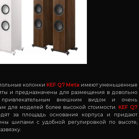
Напольные колонки
KEF Q7 Meta
имеют уменьшенные
иты и предназначены для размещения в довольно
я привлекательным внешним видом и очень
ым для моделей более высокой стоимости.
KEF Q7
одят за площадь основания корпуса и придают
ены шипами с удобной регулировкой по высоте,
звязку.