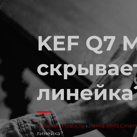
KEF Q7 M
скрывает
линейка
Главная
›
Новости
›
Лента MMS Cine
линейка?