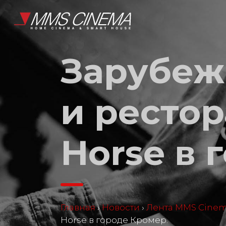
Зарубеж
и рестор
Horse в 
Главная
›
Новости
›
Лента MMS Cine
Horse в городе Кромер.