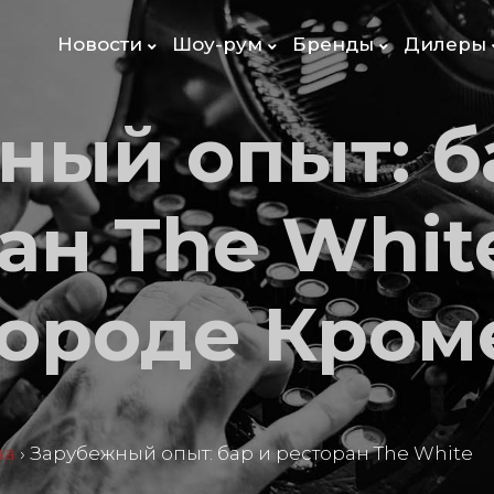
Новости
Шоу-рум
Бренды
Дилеры
ный опыт: б
ан The Whit
городе Кром
ma
›
Зарубежный опыт: бар и ресторан The White