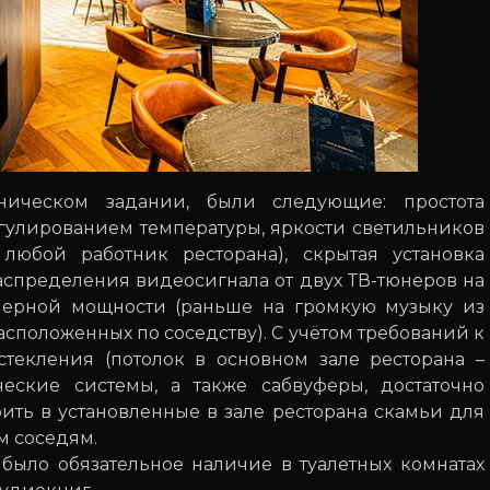
ническом задании, были следующие: простота
гулированием температуры, яркости светильников
юбой работник ресторана), скрытая установка
аспределения видеосигнала от двух ТВ-тюнеров на
змерной мощности (раньше на громкую музыку из
асположенных по соседству). С учётом требований к
текления (потолок в основном зале ресторана –
еские системы, а также сабвуферы, достаточно
оить в установленные в зале ресторана скамьи для
м соседям.
было обязательное наличие в туалетных комнатах