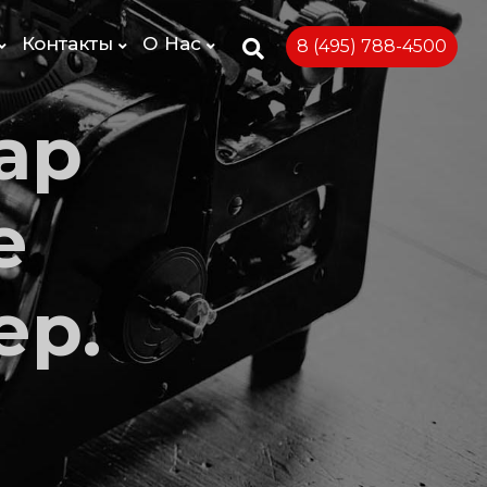
Контакты
О Нас
8 (495) 788-4500
ар
e
ер.