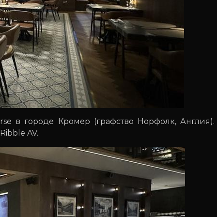
rse в городе Кромер (графство Норфолк, Англия).
ibble AV.