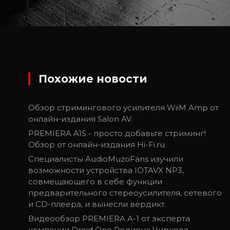
Похожие новости
Обзор стримингового усилителя WiiM Amp от
онлайн-издания Salon AV.
PREMIERA A1S - просто добавьте стриминг!
Обзор от онлайн-издания Hi-Fi.ru
Специалисты AudioMuzoFans изучили
возможности устройства IOTAVX NP3,
совмещающего в себе функции
предварительного стереоусилителя, сетевого
и CD-плеера, и вынесли вердикт.
Видеообзор PREMIERA A-1 от эксперта
компании Droid One Родиона Чиркова.