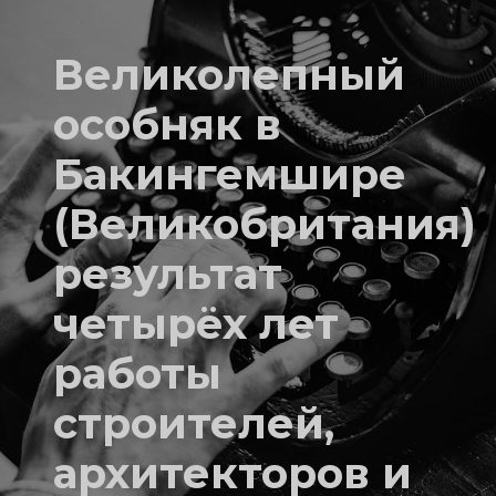
Великолепный
особняк в
Бакингемшире
(Великобритания)
результат
четырёх лет
работы
строителей,
архитекторов и