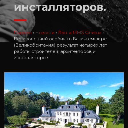
инсталляторов.
Главная
›
Новости
›
Лента MMS Cinema
›
Великолепный особняк в Бакингемшире
(Великобритания) результат четырёх лет
работы строителей, архитекторов и
0
инсталляторов.