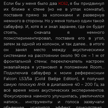
Если бы у меня было два
KC62
, я бы придвинул
их ближе к стене (но не в углах комнаты!),
поставив прямо за колонками и развернув
немного в стороны. Но у меня только один такой
сабвуфер. И, хотя я и знал заранее, где он будет
стоять, сначала я немного
поэкспериментировал, поставив его в угол,
затем за одной из колонок, и так далее… в итоге
он занял место между акустическими
системами на расстоянии около 90 см – 1 м от
фронтальной стены; переключатель настроек
эквалайзера я установил в положение Room…
Подключив сабвуфер к моим референсным
Falcon LS3/5a (Gold Badge Edition), я получил
самую плоскую АЧХ в диапазоне 40 – 200 Гц за
всё время моих акустических экспериментов.
Фокусировка намного улучшилась, увеличился
натиск… инструменты и голоса зазвучали
объёмнее, усилился эффект присутствия…