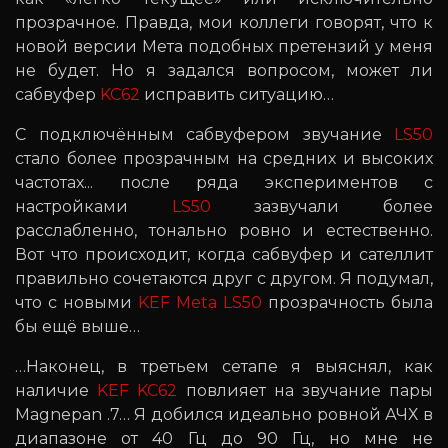
прозрачное. Правда, мои коллеги говорят, что к
новой версии Мета подобных претензий у меня
не будет. Но я задался вопросом, может ли
сабвуфер
KC62
исправить ситуацию…
С подключённым сабвуфером звучание
LS50
стало более прозрачным на средних и высоких
частотах... после ряда экспериментов с
настройками
LS50
зазвучали более
расслабленно, тонально ровно и естественно.
Вот что происходит, когда сабвуфер и сателлит
правильно сочетаются друг с другом. Я подумал,
что с новыми
KEF Meta LS50
прозрачность была
бы ещё выше…
…Наконец, в третьем сетапе я выяснял, как
наличие
KEF KC62
повлияет на звучание пары
Magnepan .7… Я добился идеально ровной АЧХ в
диапазоне от 40 Гц до 90 Гц, но мне не