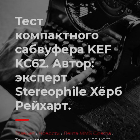
Тест
компактного
сабвуфера KEF
KC62. Автор:
эксперт
Stereophile Хёрб
Рейхарт.
Главная
›
Новости
›
Лента MMS Cinema
›