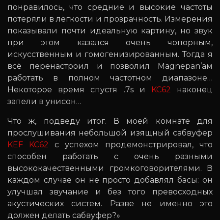
понравилось, что средние и высокие частоты
потеряли в лёгкости и прозрачность. Измерения
показывали почти идеальную картину, но звук
при этом казался очень чопорным,
искусственным и гомогенизированным. Тогда я
всё перенастроил и позволил Magnepan’ам
работать в полном частотном диапазоне…
Некоторое время спустя .7s и
KC62
наконец
запели в унисон…
Что ж, подведу итог. В моей комнате для
прослушивания небольшой изящный сабвуфер
KEF KC62
с успехом продемонстрировал, что
способен работать с очень разными
высококачественными громкоговорителями. В
каждом случае он не просто добавлял басы: он
улучшал звучание и без того превосходных
акустических систем. Разве не именно это
должен делать сабвуфер?»