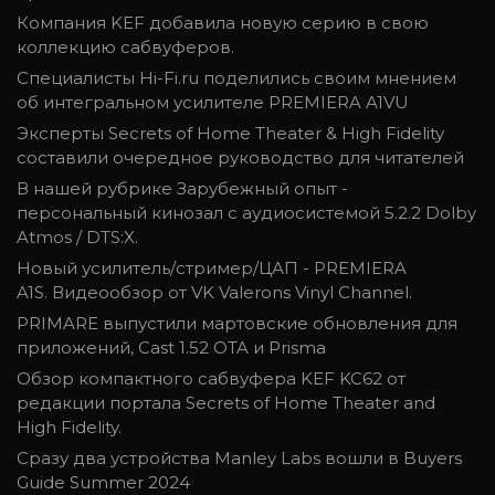
Компания KEF добавила новую серию в свою
коллекцию сабвуферов.
Специалисты Hi-Fi.ru поделились своим мнением
об интегральном усилителе PREMIERA A1VU
Эксперты Secrets of Home Theater & High Fidelity
составили очередное руководство для читателей
В нашей рубрике Зарубежный опыт -
персональный кинозал с аудиосистемой 5.2.2 Dolby
Atmos / DTS:X.
Новый усилитель/стример/ЦАП - PREMIERA
A1S. Видеообзор от VK Valerons Vinyl Channel.
PRIMARE выпустили мартовские обновления для
приложений, Cast 1.52 OTA и Prisma
Обзор компактного сабвуфера KEF KC62 от
редакции портала Secrets of Home Theater and
High Fidelity.
Сразу два устройства Manley Labs вошли в Buyers
Guide Summer 2024