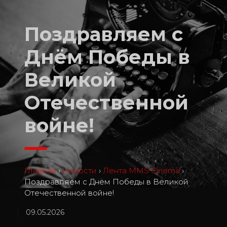
Поздравляем с
Днём Победы в
Великой
Отечественной
войне!
Главная
›
Новости
›
Лента MMS Cinema
›
Поздравляем с Днём Победы в Великой
Отечественной войне!
09.05.2026