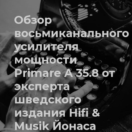
Обзор
восьмиканального
усилителя
мощности
Primare A 35.8 от
эксперта
шведского
издания Hifi &
Musik Йонаса