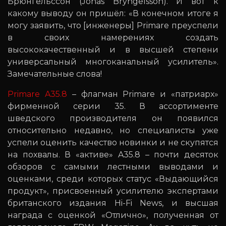
Брюнгельссон (Jonas Bryngelsson). И вот к
какому выводу он пришёл: «В конечном итоге я
могу заявить, что [инженеры] Primare преуспели
в своих намерениях создать
высококачественный и в высшей степени
универсальный многоканальный усилитель».
Замечательные слова!
Primare A35.8
– флагман Primare и «патриарх»
фирменной серии 35. В ассортименте
шведского производителя он появился
относительно недавно, но специалисты уже
успели оценить качество новинки и не скупятся
на похвалы. В «активе» A35.8 – почти десяток
обзоров с самыми лестными выводами и
оценками, среди которых статус «Выдающийся
продукт», присвоенный усилителю экспертами
британского издания Hi-Fi News, и высшая
награда с оценкой «Отлично», полученная от