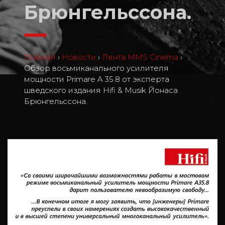
Брюнгельссона.
Главная
›
Новости
›
Лента MMS Cinema
›
Обзор восьмиканального усилителя
мощности Primare A 35.8 от эксперта
шведского издания Hifi & Musik Йонаса
1
Брюнгельссона.