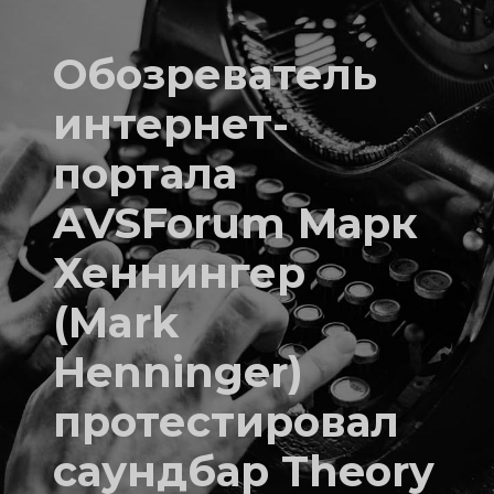
Обозреватель
интернет-
портала
AVSForum Марк
Хеннингер
(Mark
Henninger)
протестировал
саундбар Theory