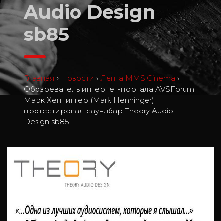
Audio Design
sb85
Главная
›
Новости
›
Лента MMS Cinema
›
Обозреватель интернет-портала AVSForum
Марк Хеннингер (Mark Henninger)
протестировал саундбар Theory Audio
1
Design sb85