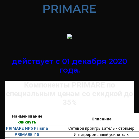
PRIMARE
действует с 01 декабря 2020
года.
Компоненты PRIMARE по
специальным ценам со скидкой до
35%
Наименование
Описание
кликнуть
PRIMARE NP5 Prisma
Сетевой проигрыватель / стример
PRIMARE I15
Интегрированный усилитель