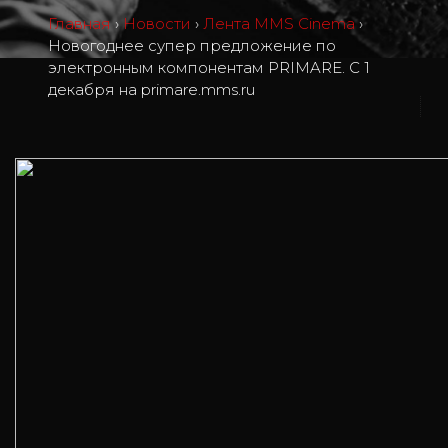
Главная
›
Новости
›
Лента MMS Cinema
›
Новогоднее супер предложение по
электронным компонентам PRIMARE. С 1
декабря на primare.mms.ru
0