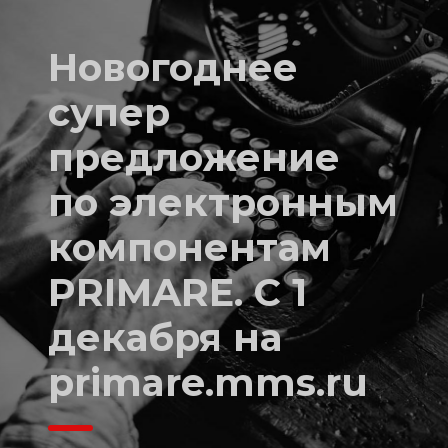
Новогоднее
супер
предложение
по электронным
компонентам
PRIMARE. С 1
декабря на
primare.mms.ru