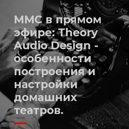
ММС в прямом
эфире: Theory
Audio Design -
особенности
построения и
настройки
домашних
театров.