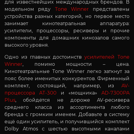
для известнейших международных брендов. В
модельном ряду
Tone Winner
представлены
устройства разных категорий, но первое место
занимает кинотеатральная аппаратура:
усилители, процессоры, ресиверы и прочие
компоненты для домашних кинозалов самого
высокого уровня.
Одно из главных достоинств
усилителей Tone
Winner
, помимо мощности – цена.
Кинотеатральные Tone Winner легко заткнут за
пояс более именитых конкурентов. Фирменный
комплект, состоящий, например, из
AV-
процессора AT-300
и «мощника»
AD-7300PA
Plus
, обойдётся не дороже AV-ресивера
среднего класса из ассортимента любого
бренда с громким именем. Добавьте в систему
ещё один усилитель, и получившийся комплект
Dolby Atmos с шестью высотными каналами