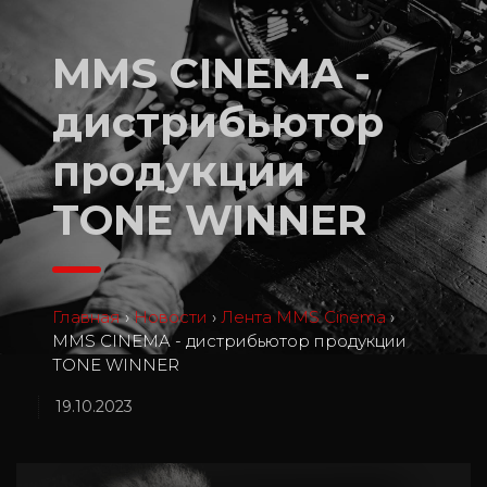
MMS CINEMA -
дистрибьютор
продукции
TONE WINNER
Главная
›
Новости
›
Лента MMS Cinema
›
MMS CINEMA - дистрибьютор продукции
TONE WINNER
19.10.2023