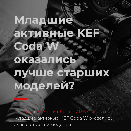
Младшие
активные KEF
Coda W
оказались
лучше старших
моделей?
Главная
›
Новости
›
Лента MMS Cinema
›
Младшие активные KEF Coda W оказались
лучше старших моделей?