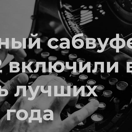
ный сабвуф
2 включили 
ь лучших
 года