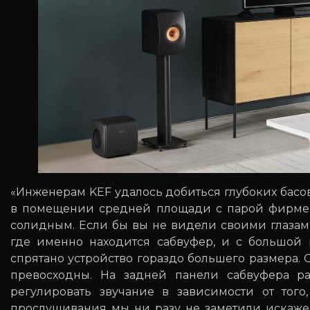
«Инженерам KEF удалось добиться глубоких басо
в помещении средней площади с парой фирме
солидным. Если бы вы не видели своими глаза
где именно находится сабвуфер, и с большой 
спрятано устройство гораздо большего размера.
превосходны. На задней панели сабвуфера р
регулировать звучание в зависимости от тог
прослушивания мы ни разу не заметили искажен