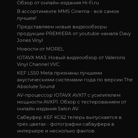
Обзор от онлайн-издания Hi-Fi.ru
В ассортименте MMS Cinema - всё самое
лучшее!
Представляем новые видеообзоры
продукции PREMIERA от youtube-канала Davy
Jones Vinyl
Новости от MOREL
IOTAVX MA3. Новый видеообзор от Valerons
Vinyl Channel VVC.
KEF LS50 Meta признаны лучшими
акустическими системами года по версии The
Absolute Sound
AV-процессор IOTAVX AVX17 с усилителем
мощности AVXP1. Обзор с тестированием от
онлайн издания Salon AV.
Сабвуфер KEF KC62 теперь выпускается в
трёх цветах - фотографии сабвуфера в
интерьере и несколько фактов.