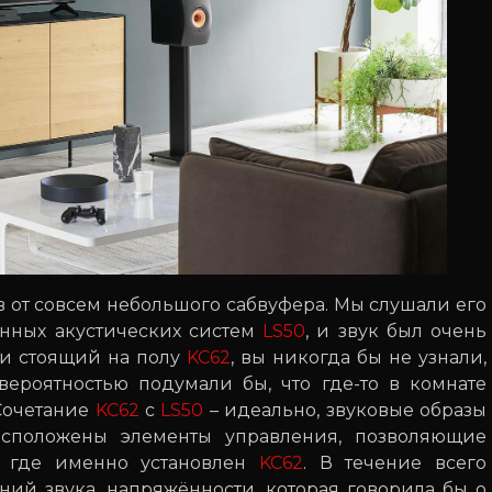
в от совсем небольшого сабвуфера. Мы слушали его
нных акустических систем
LS50
, и звук был очень
ми стоящий на полу
KC62
, вы никогда бы не узнали,
вероятностью подумали бы, что где-то в комнате
 Сочетание
KC62
с
LS50
– идеально, звуковые образы
асположены элементы управления, позволяющие
о, где именно установлен
KC62
. В течение всего
ий звука, напряжённости, которая говорила бы о