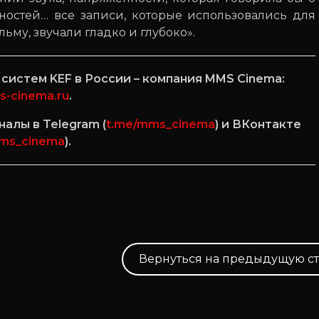
жностей… все записи, которые использовались для
ьму, звучали гладко и глубоко».
истем KEF в России – компания MMS Cinema:
s-cinema.ru
.
алы в Telegram (
t.me/mms_cinema
) и ВКонтакте
ms_cinema
).
Вернуться на предыдущую с