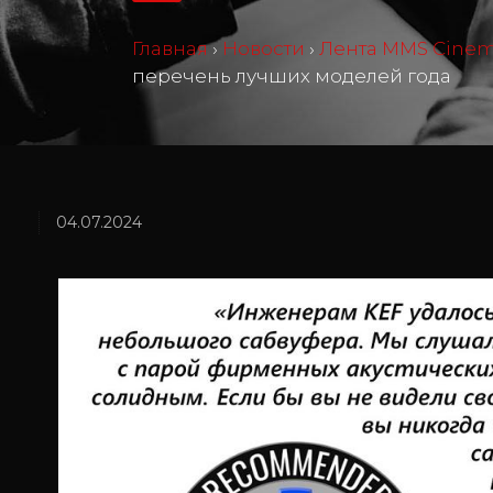
Главная
›
Новости
›
Лента MMS Cine
перечень лучших моделей года
04.07.2024