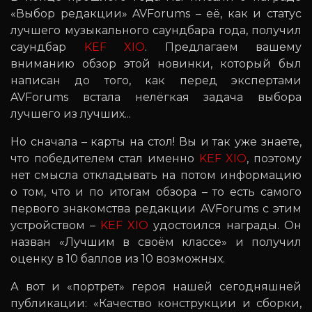
«Выбор редакции» AVForums – её, как и статус
лучшего музыкального саундбара года, получил
саундбар
KEF XIO
. Предлагаем вашему
вниманию обзор этой новинки, который был
написан до того, как перед экспертами
AVForums встала нелёгкая задача выбора
лучшего из лучших...
Но сначала – карты на стол! Вы и так уже знаете,
что победителем стал именно
KEF XIO
, поэтому
нет смысла откладывать на потом информацию
о том, что и по итогам обзора – то есть самого
первого знакомства редакции AVForums с этим
устройством –
KEF XIO
удостоился награды. Он
назван «Лучшим в своём классе» и получил
оценку в 10 баллов из 10 возможных.
А вот и «портрет» героя нашей сегодняшней
публикации: «Качество конструкции и сборки,