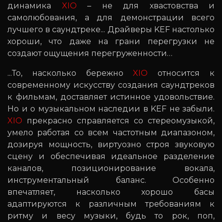
динамика
XIO
– не для хвастовства и
самолюбования, а для демонстрации всего
лучшего в саундтреке... Драйверы KEF настолько
хороши, что даже на грани перегрузки не
создают ощущения перегруженности…
...То, насколько бережно
XIO
относится к
современному искусству создания саундтреков
к фильмам, доставляет истинное удовольствие.
Но и о музыкальном наследии в KEF не забыли.
XIO
прекрасно справляется со стереомузыкой,
умело работая со всем частотным диапазоном,
дозируя мощность, виртуозно строя звуковую
сцену и обеспечивая идеальное разделение
каналов, позиционирование вокала,
инструментальный баланс. Особенно
впечатляет, насколько хорошо басы
адаптируются к различным требованиям к
ритму и весу музыки, будь то рок, поп,