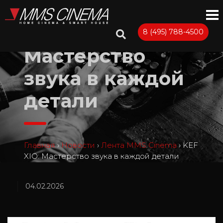
KEF XIO:
8 (495) 788-4500
Мастерство
звука в каждой
детали
Главная
›
Новости
›
Лента MMS Cinema
›
KEF
XIO: Мастерство звука в каждой детали
04.02.2026