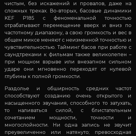
чистым, без искажений и провалов, даже на
сложных треках. Во-вторых, басовые динамики
KEF P185 с феноменальной точностью
отрабатывают перемещение вверх и вниз по
частотному диапазону, а свою громкость и вес в
общем миксе меняют с неизменной точностью и
чувствительностью. Тайминг басов при работе с
саундтреками к фильмам также великолепен –
при мощном взрыве или внезапном сильном
ударе они мгновенно переходят от нулевой
глубины к полной громкости.
Раздолье и обширность средних частот
способствуют созданию очень открытого и
насыщенного звучания, способного то затухать,
то наливаться силой, с блистательным
сочетанием мощности, точности и
многослойности. Ни одна запись не звучит
преувеличенно или натянуто; превосходная