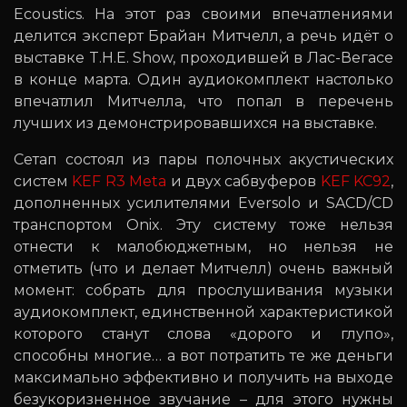
Ecoustics. На этот раз своими впечатлениями
делится эксперт Брайан Митчелл, а речь идёт о
выставке T.H.E. Show, проходившей в Лас-Вегасе
в конце марта. Один аудиокомплект настолько
впечатлил Митчелла, что попал в перечень
лучших из демонстрировавшихся на выставке.
Сетап состоял из пары полочных акустических
систем
KEF R3 Meta
и двух сабвуферов
KEF KC92
,
дополненных усилителями Eversolo и SACD/CD
транспортом Onix. Эту систему тоже нельзя
отнести к малобюджетным, но нельзя не
отметить (что и делает Митчелл) очень важный
момент: собрать для прослушивания музыки
аудиокомплект, единственной характеристикой
которого станут слова «дорого и глупо»,
способны многие… а вот потратить те же деньги
максимально эффективно и получить на выходе
безукоризненное звучание – для этого нужны