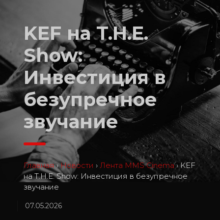
KEF на T.H.E.
Show:
Инвестиция в
безупречное
звучание
Главная
›
Новости
›
Лента MMS Cinema
›
KEF
на T.H.E. Show: Инвестиция в безупречное
звучание
07.05.2026