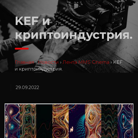
KEF и
криптоиндустрия.
Главная
›
Новости
›
Лента MMS Cinema
›
KEF
и криптоиндустрия.
29.09.2022