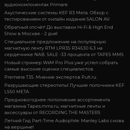
аудиокомпонентах Primare.
Акустические системы KEF R3 Meta. Обзор с
тестированием от онлайн издания SALON AV.
Обратный отсчёт! До выставки Hi-Fi & High End
Show в Москве - 2 дня!
Специальное предложение на популярную
магнитную ленту RTM LPR35 R34530 6.3 на
сердечнике NAB. SALE -33 процента от TAPES MMS
Новый стример WiiM Pro Plus уже успел собрать
самые высокие оценки специалистов.
Premiera T3S. Мнение экспертов Pult.ru.
Разрушающие стереотипы! Лучшие полочники KEF
LS50 META.
Предновогоднее пополнение ассортимента
магазина Tapes.mms.ru, магнитные ленты и
аксессуары от RECORDING THE MASTERS
Летний Гид Part-Time Audiophile: Manley Labs снова
на вершине!