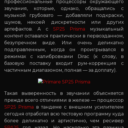
профессиональные процессоры окружающего
звучания, которые, однако, обращались с
музыкой грубовато — добавляли подкраски,
шумов, некоей дискретности или других
артефактов. А с
SP25 Prisma
музыкальный
контент оставался практически в первозданном,
безупречном виде. Или очень деликатно
подправленным, когда он проигрывался в
режимах с калибровками Dirac (к слову, в
базовую поставку входит рум-коррекция с
частичным диапазоном, полная — за доплату).
Такая выверенность в звучании объясняется
прежде всего отличиями в железе — процессор
SP25 Prisma
в тандеме с внешним усилителем
сегодня отработал всю тестовую программу куда
более деликатно и артистично, чем ресивер
SPA25
год назад. Но насколько эта разница