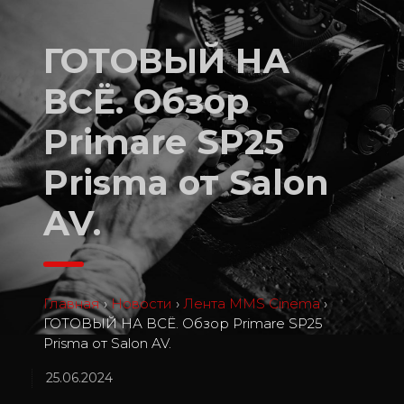
ГОТОВЫЙ НА
ВСЁ. Обзор
Primare SP25
Prisma от Salon
AV.
Главная
›
Новости
›
Лента MMS Cinema
›
ГОТОВЫЙ НА ВСЁ. Обзор Primare SP25
Prisma от Salon AV.
25.06.2024