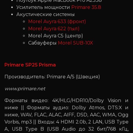
Ноутбук Apple MacBook Pro A2338
Усилитель мощности
Primare 35.8
Акустические системы
Morel Avyra 633 (фронт)
Morel Avyra 622 (тыл)
Morel Avyra C5 (центр)
Cабвуферы
Morel SUB-10X
Primare SP25 Prisma
Производитель: Primare A/S (Швеция)
www.primare.net
Форматы видео: 4K/HLG/HDR10/Dolby Vision и
ниже || Форматы аудио: Dolby Atmos, DTS:X и
ниже, WAV, FLAC, ALAC, AIFF, DSD, AAC, WMА, Ogg
Vorbis, mp3 || Входы: 4 HDMI 2.0b, 2 LAN, USB Type
A, USB Type B (USB Audio до 32 бит/768 кГц,