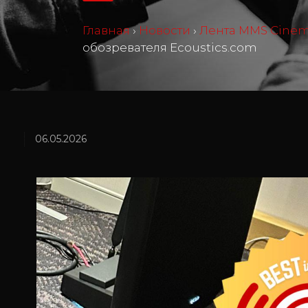
Главная
›
Новости
›
Лента MMS Cine
обозревателя Ecoustics.com
06.05.2026