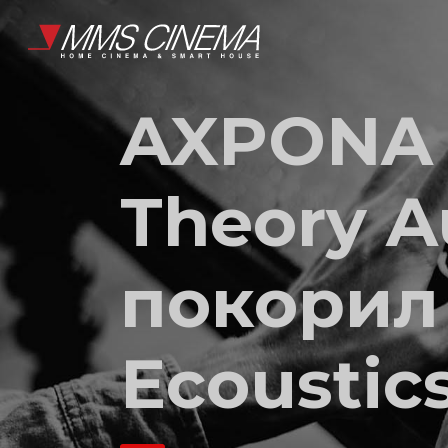
AXPONA 
Theory A
покорил
Ecoustic