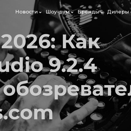
Новости
Шоу-рум
Бренды
Дилеры
2026: Как
udio 9.2.4
 обозревате
s.com