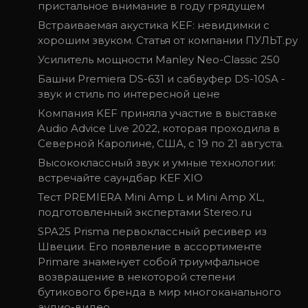
пристальное внимание в году грядущем
Встраиваемая акустика KEF: невидимки с
хорошим звуком. Статья от компании ПУЛЬТ.ру
Усилитель мощности Manley Neo-Classic 250
Башни Premiera DS-631 и сабвуфер DS-10SA -
звук и стиль по интересной цене
Компания KEF приняла участие в выставке
Audio Advice Live 2022, которая проходила в
Северной Каролине, США, с 19 по 21 августа.
Высококлассный звук и умные технологии:
встречайте саундбар KEF XIO
Тест PREMIERA Mini Amp L и Mini Amp XL,
подготовленный экспертами Stereo.ru
SPA25 Prisma первоклассный ресивер из
Швеции. Его появление в ассортименте
Primare знаменует собой триумфальное
возвращение в некоторой степени
бутикового бренда в мир многоканального
аудио-видео.